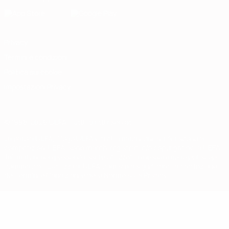
Privacy
Termini e condizioni
Politica sui cookie
Impostazioni Privacy
© 1998-2026 UEFA. Tutti i diritti riservati
La parola UEFA, il logo UEFA e tutti i marchi che si riferiscono a
competizioni UEFA, sono marchi registrati e/o copyright della UEFA.
Tali marchi non possono essere utilizzati in nessun modo per scopi
commerciali. L'utilizzo di UEFA.com sta a significare l'accettazione
dei Termini e Condizioni e delle Norme sulla Privacy.