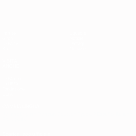
Qualificazioni Europee
Partite
Squadre
Gironi
Notizie
UEFA.tv
Dettagli
Stat.
Negozio
VISITA
ANCHE
UEFA.com
La UEFA
Fondazione
UEFA
CAMBIA LINGUA
Italiano
English
Français
Deutsch
Русский
Español
Italiano
Português
Scarica l'app ufficiale