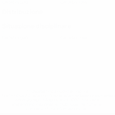
Cartellini gialli
Cartellini rossi
Distribuzione
Situazione disciplinare
0
0
Cartellini gialli
Cartellini rossi
* Sospesa fino a nuovo avviso. <a
href='https://it.uefa.com/insideuefa/mediaservices/media
148df62d7eb6-64dbbd01b1cf-1000--fifa-uefa-
sospendono-nazionali-e-club-russi-da-tutte-le-
competi/'>Altre informazioni</a>