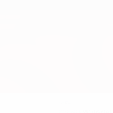
1
NUMERO
08/1/1999 (27)
DATA DI NASCITA