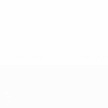
* Sospesa fino a nuovo avviso. <a href='https://it.u
naz
Qualificazioni Europee
Partite
Gironi
UEFA.tv
Stat.