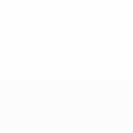
efa.com/insideuefa/mediaservices/mediareleases/news/0272-
ionali-e-club-russi-da-tutte-le-competi/'>Altre informazioni
Squadre
Notizie
Dettagli
Negozio