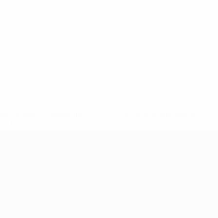
148df62d7eb6-64dbbd01b1cf-1000--fifa-uefa-sospendono-
</a>