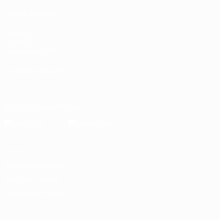
VISITA ANCHE
UEFA.com
La UEFA
Fondazione UEFA
CAMBIA LINGUA
Italiano
English
Français
Deutsch
Русский
Español
Italiano
P
Scarica l'app ufficiale
Privacy
Termini e condizioni
Politica sui cookie
Impostazioni Privacy