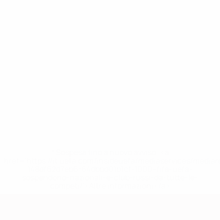
* Sospesa fino a nuovo avviso. <a
href='https://it.uefa.com/insideuefa/mediaservices/media
148df62d7eb6-64dbbd01b1cf-1000--fifa-uefa-
sospendono-nazionali-e-club-russi-da-tutte-le-
competi/'>Altre informazioni</a>
Qualificazioni Europee