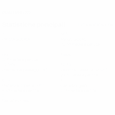
DATA DI NASCITA
01/8/1999 (27)
Statistiche principali
Tutte le statistiche
7
563
Partite giocate
Minuti giocati
70,38 media a partita
1
0
Gol
Assist
0,13 media a partita
72,58%
32,39
Precisione passaggi (%)
Velocità massima (km/h)
29,6 media a partita
67,4
1
Distanza coperta (km)
Cartellini gialli
8,43 media a partita
0,13 media a partita
0
Cartellini rossi