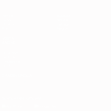
Partite
Squadre
Gironi
Notizie
UEFA.tv
Dettagli
Stat.
Negozio
VISITA
ANCHE
UEFA.com
La UEFA
Fondazione
UEFA
CAMBIA LINGUA
Italiano
English
Français
Deutsch
Русский
Español
Italiano
Português
Scarica l'app ufficiale