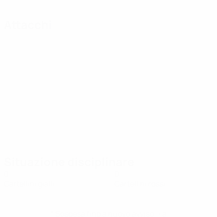
Attacchi
Situazione disciplinare
0
0
Cartellini gialli
Cartellini rossi
* Sospesa fino a nuovo avviso. <a