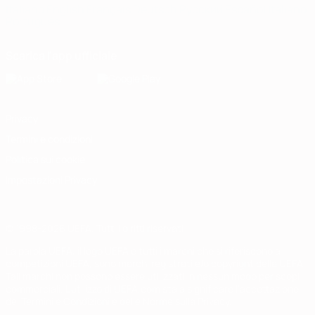
Italiano
English
Français
Deutsch
Русский
Español
Italiano
Português
Scarica l'app ufficiale
Privacy
Termini e condizioni
Politica sui cookie
Impostazioni Privacy
© 1998-2026 UEFA. Tutti i diritti riservati
La parola UEFA, il logo UEFA e tutti i marchi che si riferiscono a
competizioni UEFA, sono marchi registrati e/o copyright della UEFA.
Tali marchi non possono essere utilizzati in nessun modo per scopi
commerciali. L'utilizzo di UEFA.com sta a significare l'accettazione
dei Termini e Condizioni e delle Norme sulla Privacy.