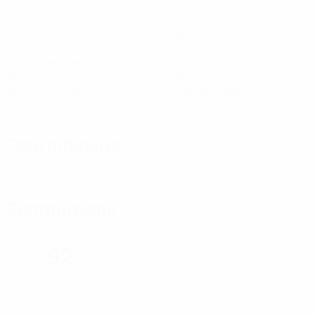
Partite giocate
Minuti giocati
0
4
Gol
Tackle
2
92%
Palloni recuperati
Precisione passaggi (%)
32,71
7,85
Velocità massima (km/h)
Distanza coperta (km)
0
0
Cartellini gialli
Cartellini rossi
Fase difensiva
Distribuzione
92
Precisione passaggi (%)