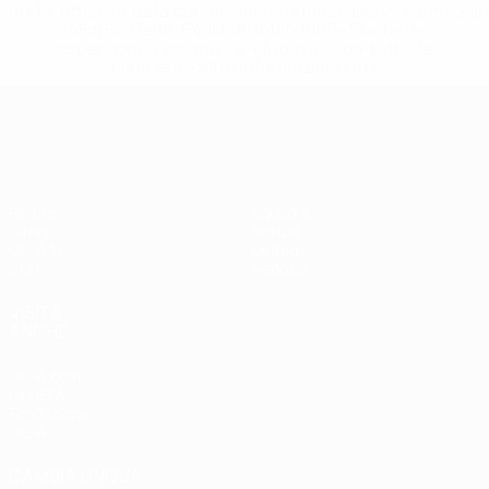
href='https://it.uefa.com/insideuefa/mediaservices/media
148df62d7eb6-64dbbd01b1cf-1000--fifa-uefa-
sospendono-nazionali-e-club-russi-da-tutte-le-
competi/'>Altre informazioni</a>
Qualificazioni Europee
Partite
Squadre
Gironi
Notizie
UEFA.tv
Dettagli
Stat.
Negozio
VISITA
ANCHE
UEFA.com
La UEFA
Fondazione
UEFA
CAMBIA LINGUA