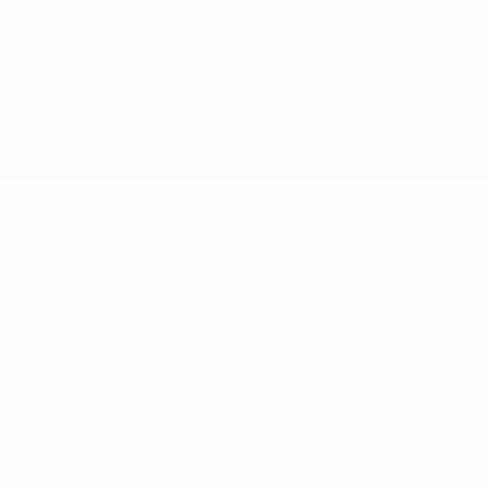
© 1998-2026 UEFA. Tutti i diritti riservati
La parola UEFA, il logo UEFA e tutti i marchi che si riferiscono a
competizioni UEFA, sono marchi registrati e/o copyright della UEFA.
Tali marchi non possono essere utilizzati in nessun modo per scopi
commerciali. L'utilizzo di UEFA.com sta a significare l'accettazione
dei Termini e Condizioni e delle Norme sulla Privacy.