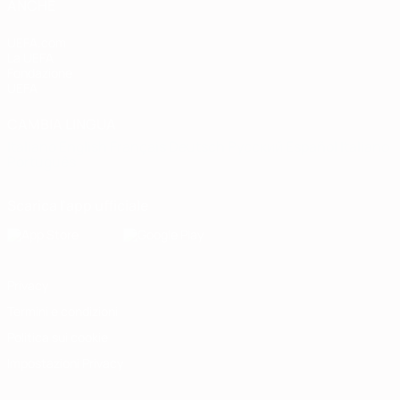
ANCHE
UEFA.com
La UEFA
Fondazione
UEFA
CAMBIA LINGUA
Italiano
English
Français
Deutsch
Русский
Español
Italiano
Português
Scarica l'app ufficiale
Privacy
Termini e condizioni
Politica sui cookie
Impostazioni Privacy