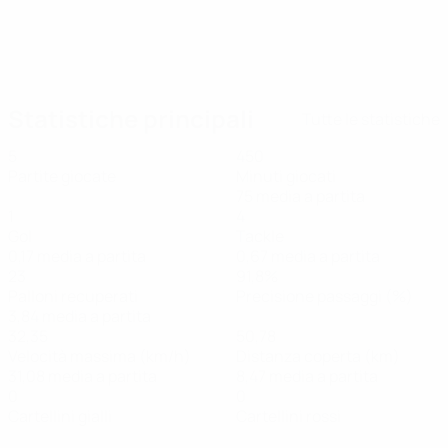
04/09/2025
Lo splendido gol di Cucurella per la
Spagna
Statistiche principali
Tutte le statistiche
5
450
Partite giocate
Minuti giocati
75 media a partita
1
4
Gol
Tackle
0,17 media a partita
0,67 media a partita
23
91,8%
Palloni recuperati
Precisione passaggi (%)
3,84 media a partita
32,35
50,78
Velocità massima (km/h)
Distanza coperta (km)
31,08 media a partita
8,47 media a partita
0
0
Cartellini gialli
Cartellini rossi