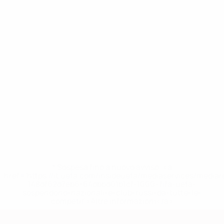
* Sospesa fino a nuovo avviso. <a
href='https://it.uefa.com/insideuefa/mediaservices/media
148df62d7eb6-64dbbd01b1cf-1000--fifa-uefa-
sospendono-nazionali-e-club-russi-da-tutte-le-
competi/'>Altre informazioni</a>
Qualificazioni Europee