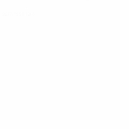
DATA DI NASCITA
22/7/1998 (28)
Storie
00:15