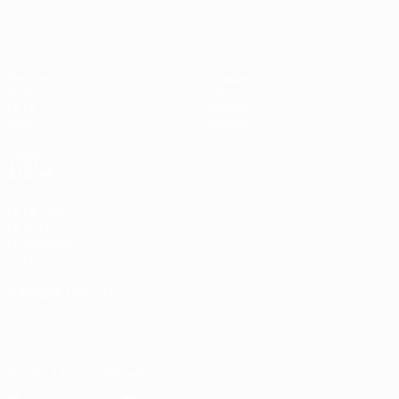
Partite
Squadre
Gironi
Notizie
UEFA.tv
Dettagli
Stat.
Negozio
VISITA
ANCHE
UEFA.com
La UEFA
Fondazione
UEFA
CAMBIA LINGUA
Italiano
English
Français
Deutsch
Русский
Español
Italiano
Português
Scarica l'app ufficiale