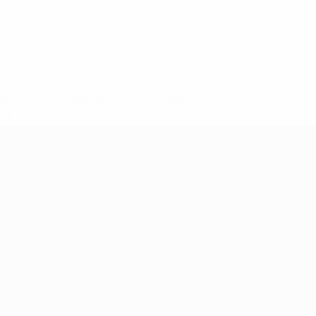
148df62d7eb6-64dbbd01b1cf-1000--fifa-uefa-sospendono-
</a>