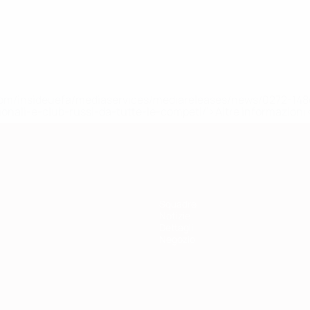
efa.com/insideuefa/mediaservices/mediareleases/news/0272-
ionali-e-club-russi-da-tutte-le-competi/'>Altre informazioni
Squadre
Notizie
Dettagli
Negozio