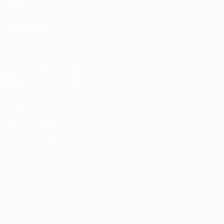
Fondazione UEFA
CAMBIA LINGUA
Italiano
English
Français
Deutsch
Русский
Español
Italiano
P
Scarica l'app ufficiale
Privacy
Termini e condizioni
Politica sui cookie
Impostazioni Privacy
© 1998-2026 UEFA. Tutti i diritti riservati
La parola UEFA, il logo UEFA e tutti i marchi che si riferiscono a com
L'utilizzo di UEFA.com sta a significare l'accettazione dei Termini e Co