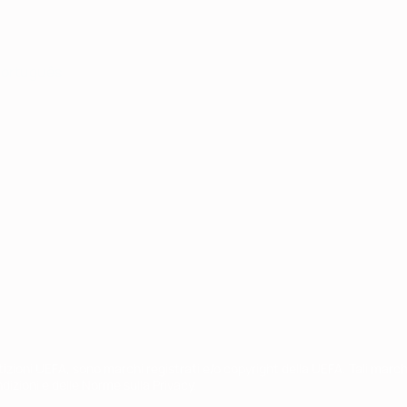
ortuguês
petizioni UEFA, sono marchi registrati e/o copyright della UEFA. Tali mar
ndizioni e delle Norme sulla Privacy.