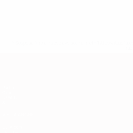
* Sospesa fino a nuovo avviso. <a href='https://it.u
naz
Qualificazioni Europee
Partite
Gironi
UEFA.tv
Stat.
VISITA ANCHE
UEFA.com
La UEFA