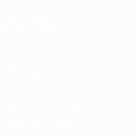
Português
Scarica l'app ufficiale
Privacy
Termini e condizioni
Politica sui cookie
Impostazioni Privacy
© 1998-2026 UEFA. Tutti i diritti riservati
La parola UEFA, il logo UEFA e tutti i marchi che si riferiscono a
competizioni UEFA, sono marchi registrati e/o copyright della UEFA.
Tali marchi non possono essere utilizzati in nessun modo per scopi
commerciali. L'utilizzo di UEFA.com sta a significare l'accettazione
dei Termini e Condizioni e delle Norme sulla Privacy.