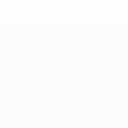
148df62d7eb6-64dbbd01b1cf-1000--fifa-uefa-
sospendono-nazionali-e-club-russi-da-tutte-le-
competi/'>Altre informazioni</a>
Qualificazioni Europee
Partite
Squadre
Gironi
Notizie
UEFA.tv
Dettagli
Stat.
Negozio
VISITA
ANCHE
UEFA.com
La UEFA
Fondazione
UEFA
CAMBIA LINGUA
Italiano
English
Français
Deutsch
Русский
Español
Italiano