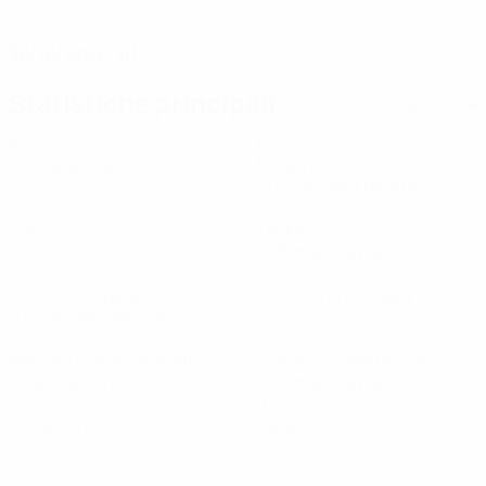
DATA DI NASCITA
30/10/1994 (31)
Statistiche principali
Tutte le statistiche
4
170
Partite giocate
Minuti giocati
21,25 media a partita
0
2
Gol
Tackle
0,25 media a partita
5
57,25%
Palloni recuperati
Precisione passaggi (%)
0,63 media a partita
31,71
18,08
Velocità massima (km/h)
Distanza coperta (km)
30,95 media a partita
2,26 media a partita
0
0
Cartellini gialli
Cartellini rossi