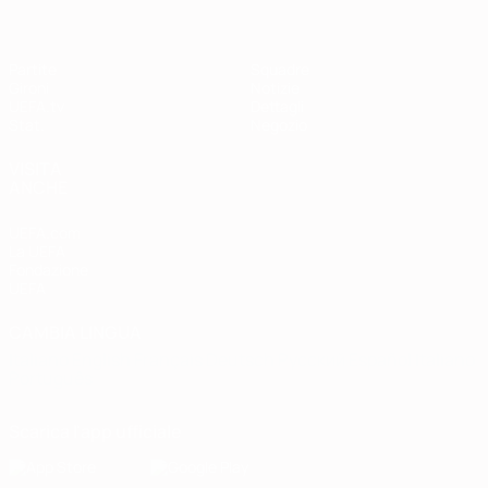
Partite
Squadre
Gironi
Notizie
UEFA.tv
Dettagli
Stat.
Negozio
VISITA
ANCHE
UEFA.com
La UEFA
Fondazione
UEFA
CAMBIA LINGUA
Italiano
English
Français
Deutsch
Русский
Español
Italiano
Português
Scarica l'app ufficiale