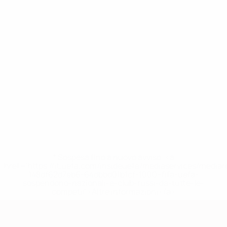
* Sospesa fino a nuovo avviso. <a
href='https://it.uefa.com/insideuefa/mediaservices/media
148df62d7eb6-64dbbd01b1cf-1000--fifa-uefa-
sospendono-nazionali-e-club-russi-da-tutte-le-
competi/'>Altre informazioni</a>
Qualificazioni Europee