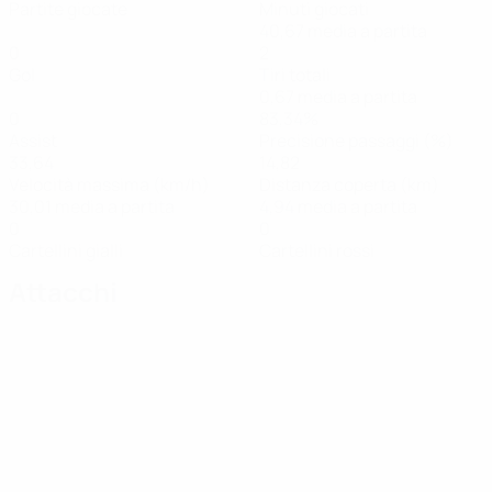
Partite giocate
Minuti giocati
40,67 media a partita
0
2
Gol
Tiri totali
0,67 media a partita
0
83,34%
Assist
Precisione passaggi (%)
33,64
14,82
Velocità massima (km/h)
Distanza coperta (km)
30,01 media a partita
4,94 media a partita
0
0
Cartellini gialli
Cartellini rossi
Attacchi