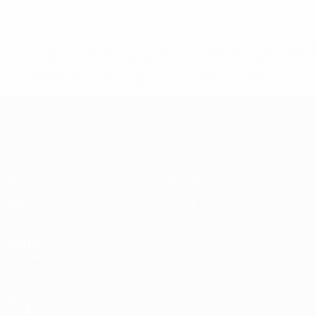
* Sospesa fino a nuovo avviso. <a
href='https://it.uefa.com/insideuefa/mediaservices/media
148df62d7eb6-64dbbd01b1cf-1000--fifa-uefa-
sospendono-nazionali-e-club-russi-da-tutte-le-
competi/'>Altre informazioni</a>
Qualificazioni Europee
Partite
Squadre
Gironi
Notizie
UEFA.tv
Dettagli
Stat.
Negozio
VISITA
ANCHE
UEFA.com
La UEFA
Fondazione