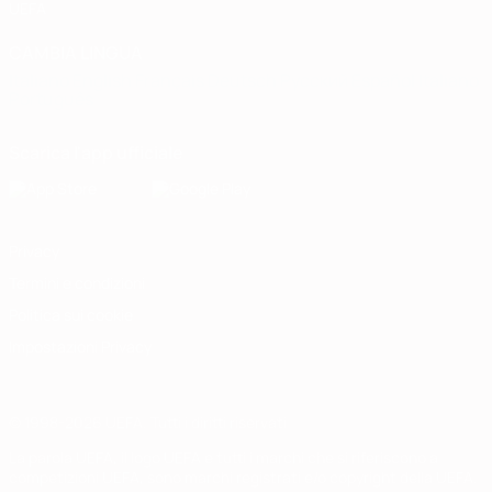
UEFA
CAMBIA LINGUA
Italiano
English
Français
Deutsch
Русский
Español
Italiano
Português
Scarica l'app ufficiale
Privacy
Termini e condizioni
Politica sui cookie
Impostazioni Privacy
© 1998-2026 UEFA. Tutti i diritti riservati
La parola UEFA, il logo UEFA e tutti i marchi che si riferiscono a
competizioni UEFA, sono marchi registrati e/o copyright della UEFA.