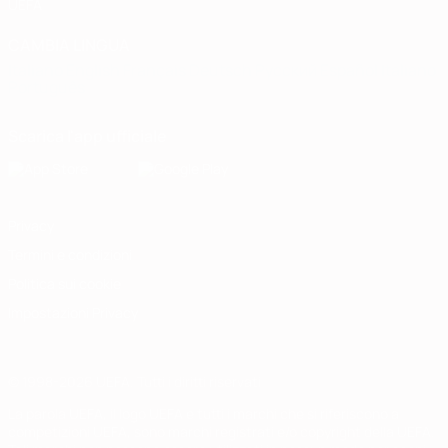
UEFA
CAMBIA LINGUA
Italiano
English
Français
Deutsch
Русский
Español
Italiano
Português
Scarica l'app ufficiale
Privacy
Termini e condizioni
Politica sui cookie
Impostazioni Privacy
© 1998-2026 UEFA. Tutti i diritti riservati
La parola UEFA, il logo UEFA e tutti i marchi che si riferiscono a
competizioni UEFA, sono marchi registrati e/o copyright della UEFA.