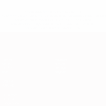
* Sospesa fino a nuovo avviso. <a
href='https://it.uefa.com/insideuefa/mediaservices/media
148df62d7eb6-64dbbd01b1cf-1000--fifa-uefa-
sospendono-nazionali-e-club-russi-da-tutte-le-
competi/'>Altre informazioni</a>
Qualificazioni Europee
Partite
Squadre
Gironi
Notizie
UEFA.tv
Dettagli
Stat.
Negozio
VISITA
ANCHE
UEFA.com
La UEFA
Fondazione