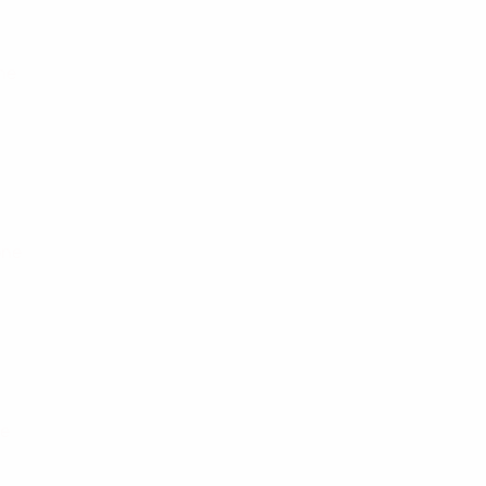
one
one
ne