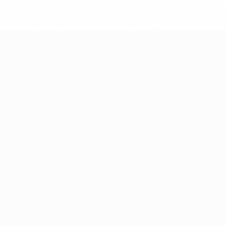
efa.com/insideuefa/mediaservices/mediareleases/news/0272-
ionali-e-club-russi-da-tutte-le-competi/'>Altre informazioni
Squadre
Notizie
Dettagli
Negozio
ortuguês