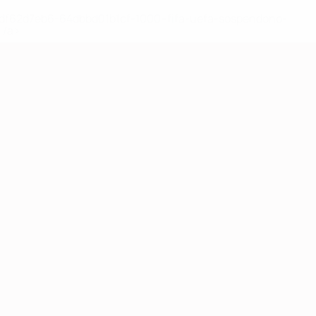
148df62d7eb6-64dbbd01b1cf-1000--fifa-uefa-sospendono-
</a>