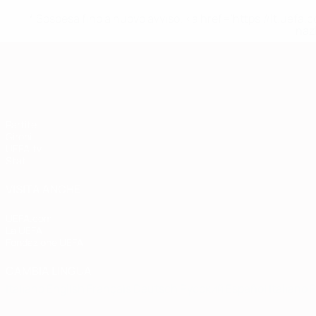
* Sospesa fino a nuovo avviso. <a href='https://it.u
naz
Qualificazioni Europee
Partite
Gironi
UEFA.tv
Stat.
VISITA ANCHE
UEFA.com
La UEFA
Fondazione UEFA
CAMBIA LINGUA
Italiano
English
Français
Deutsch
Русский
Español
Italiano
P