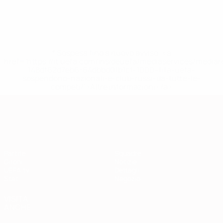
* Sospesa fino a nuovo avviso. <a
href='https://it.uefa.com/insideuefa/mediaservices/media
148df62d7eb6-64dbbd01b1cf-1000--fifa-uefa-
sospendono-nazionali-e-club-russi-da-tutte-le-
competi/'>Altre informazioni</a>
Qualificazioni Europee
Partite
Squadre
Gironi
Notizie
UEFA.tv
Dettagli
Stat.
Negozio
VISITA
ANCHE