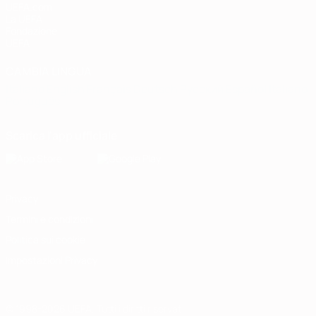
UEFA.com
La UEFA
Fondazione
UEFA
CAMBIA LINGUA
Italiano
English
Français
Deutsch
Русский
Español
Italiano
Português
Scarica l'app ufficiale
Privacy
Termini e condizioni
Politica sui cookie
Impostazioni Privacy
© 1998-2026 UEFA. Tutti i diritti riservati