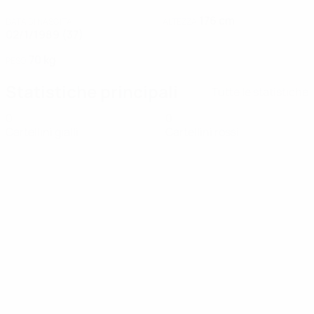
176 cm
DATA DI NASCITA
ALTEZZA
02/1/1989 (37)
70 kg
PESO
Statistiche principali
Tutte le statistiche
0
0
Cartellini gialli
Cartellini rossi