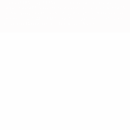
La parola UEFA, il logo UEFA e tutti i marchi che si riferiscono a
competizioni UEFA, sono marchi registrati e/o copyright della UEFA.
Tali marchi non possono essere utilizzati in nessun modo per scopi
commerciali. L'utilizzo di UEFA.com sta a significare l'accettazione
dei Termini e Condizioni e delle Norme sulla Privacy.