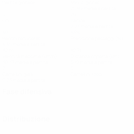
Partite giocate
Minuti giocati
75,89 media a partita
0
20
Gol
Tackle
2,23 media a partita
40
83%
Palloni recuperati
Precisione passaggi (%)
4,45 media a partita
32,55
82,71
Velocità massima (km/h)
Distanza coperta (km)
30,37 media a partita
9,19 media a partita
2
0
Cartellini gialli
Cartellini rossi
0,23 media a partita
Fase difensiva
Distribuzione