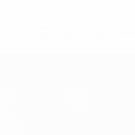
2
0
Cartellini gialli
Cartellini rossi
* Sospesa fino a nuovo avviso. <a
href='https://it.uefa.com/insideuefa/mediaservices/media
148df62d7eb6-64dbbd01b1cf-1000--fifa-uefa-
sospendono-nazionali-e-club-russi-da-tutte-le-
competi/'>Altre informazioni</a>
Qualificazioni Europee
Partite
Squadre
Gironi
Notizie
UEFA.tv
Dettagli
Stat.
Negozio
VISITA
ANCHE
UEFA.com