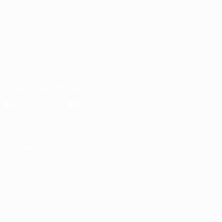
La UEFA
Fondazione
UEFA
CAMBIA LINGUA
Italiano
English
Français
Deutsch
Русский
Español
Italiano
Português
Scarica l'app ufficiale
Privacy
Termini e condizioni
Politica sui cookie
Impostazioni Privacy
© 1998-2026 UEFA. Tutti i diritti riservati