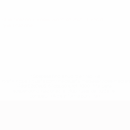
Qualificazioni Europee
ven 10 ott 2025
· Turno di
qualificazione
* Sospesa fino a nuovo avviso. <a
href='https://it.uefa.com/insideuefa/mediaservices/media
148df62d7eb6-64dbbd01b1cf-1000--fifa-uefa-
sospendono-nazionali-e-club-russi-da-tutte-le-
competi/'>Altre informazioni</a>
Qualificazioni Europee