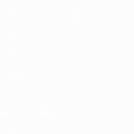
Partite
Squadre
Gironi
Notizie
UEFA.tv
Dettagli
Stat.
Negozio
VISITA
ANCHE
UEFA.com
La UEFA
Fondazione
UEFA
CAMBIA LINGUA
Italiano
English
Français
Deutsch
Русский
Español
Italiano
Português
Scarica l'app ufficiale
Privacy