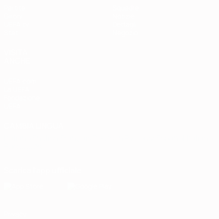
Partite
Squadre
Gironi
Notizie
UEFA.tv
Dettagli
Stat.
Negozio
VISITA
ANCHE
UEFA.com
La UEFA
Fondazione
UEFA
CAMBIA LINGUA
Italiano
English
Français
Deutsch
Русский
Español
Italiano
Português
Scarica l'app ufficiale
Privacy