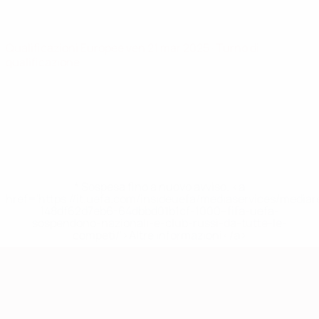
Qualificazioni Europee
ven 21 mar 2025
· Turno di
qualificazione
* Sospesa fino a nuovo avviso. <a
href='https://it.uefa.com/insideuefa/mediaservices/media
148df62d7eb6-64dbbd01b1cf-1000--fifa-uefa-
sospendono-nazionali-e-club-russi-da-tutte-le-
competi/'>Altre informazioni</a>
Qualificazioni Europee