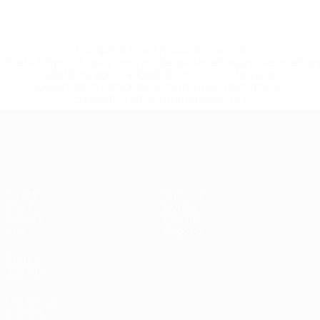
* Sospesa fino a nuovo avviso. <a
href='https://it.uefa.com/insideuefa/mediaservices/media
148df62d7eb6-64dbbd01b1cf-1000--fifa-uefa-
sospendono-nazionali-e-club-russi-da-tutte-le-
competi/'>Altre informazioni</a>
Qualificazioni Europee
Partite
Squadre
Gironi
Notizie
UEFA.tv
Dettagli
Stat.
Negozio
VISITA
ANCHE
UEFA.com
La UEFA