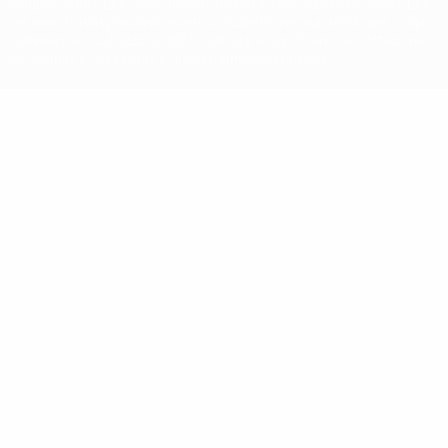
competizioni UEFA, sono marchi registrati e/o copyright della UEFA.
Tali marchi non possono essere utilizzati in nessun modo per scopi
commerciali. L'utilizzo di UEFA.com sta a significare l'accettazione
dei Termini e Condizioni e delle Norme sulla Privacy.