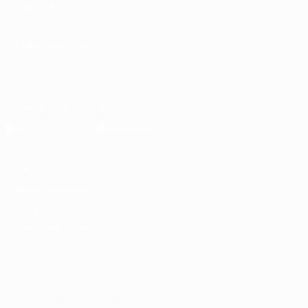
Fondazione
UEFA
CAMBIA LINGUA
Italiano
English
Français
Deutsch
Русский
Español
Italiano
Português
Scarica l'app ufficiale
Privacy
Termini e condizioni
Politica sui cookie
Impostazioni Privacy
© 1998-2026 UEFA. Tutti i diritti riservati
La parola UEFA, il logo UEFA e tutti i marchi che si riferiscono a