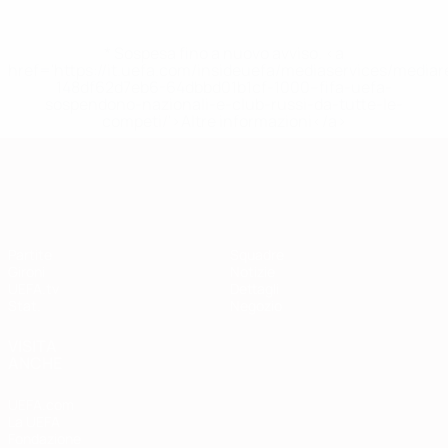
* Sospesa fino a nuovo avviso. <a
href='https://it.uefa.com/insideuefa/mediaservices/media
148df62d7eb6-64dbbd01b1cf-1000--fifa-uefa-
sospendono-nazionali-e-club-russi-da-tutte-le-
competi/'>Altre informazioni</a>
Qualificazioni Europee
Partite
Squadre
Gironi
Notizie
UEFA.tv
Dettagli
Stat.
Negozio
VISITA
ANCHE
UEFA.com
La UEFA
Fondazione