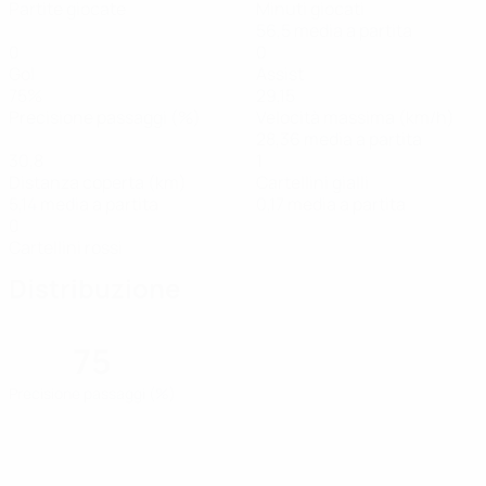
Partite giocate
Minuti giocati
56,5 media a partita
0
0
Gol
Assist
75%
29,15
Precisione passaggi (%)
Velocità massima (km/h)
28,36 media a partita
30,8
1
Distanza coperta (km)
Cartellini gialli
5,14 media a partita
0,17 media a partita
0
Cartellini rossi
Distribuzione
75
Precisione passaggi (%)