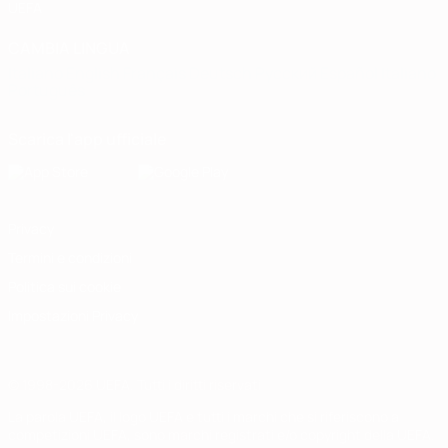
UEFA
CAMBIA LINGUA
Italiano
English
Français
Deutsch
Русский
Español
Italiano
Português
Scarica l'app ufficiale
Privacy
Termini e condizioni
Politica sui cookie
Impostazioni Privacy
© 1998-2026 UEFA. Tutti i diritti riservati
La parola UEFA, il logo UEFA e tutti i marchi che si riferiscono a
competizioni UEFA, sono marchi registrati e/o copyright della UEFA.