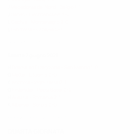
J
Macedonia del Nord - Belgio 1-1
J
Galles - Liechtenstein 3-0
L
Cechia - Montenegro 2-0
L
Gibilterra - Croazia 0-7
Highlights: Gibilterra-Croazia 0-7
Sabato 7 giugno 2025
H
Bosnia ed Erzegovina - San Marino 1-0
G
Malta - Lituania 0-0
K
Andorra - Inghilterra 0-1
G
Finlandia - Paesi Bassi 0-2
H
Austria - Romania 2-1
K
Albania - Serbia 0-0
Highlights: Finlandia - Paesi Bassi 0-2
QUARTA GIORNATA