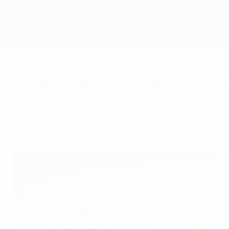
Passa
al
contenuto
Nations League &amp; Women's EURO
principale
Risultati e statistiche live
Qualificazioni Europee
Qualificazioni Europee per l
martedì 31 marzo 2026
Tutti i risultati delle Qualificazioni Europee 