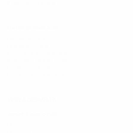
K
Inghilterra - Lettonia 3-0
Highlights: Inghilterra - Lettonia 3-0
Martedì 25 marzo 2025
I
Israele - Norvegia 2-4
I
Moldavia - Estonia 2-3
J
Liechtenstein - Kazakistan 0-2
J
Macedonia del Nord - Galles 1-1
L
Gibilterra - Cechia 0-4
L
Montenegro - Isole Faroe 1-0
Highlights: Gibilterra - Cechia 0-4
TERZA GIORNATA
Venerdì 6 giugno 2025
I
Estonia - Israele 1-3
I
Norvegia - Italia 3-0