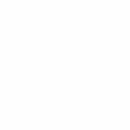
D
Cechia - Repubblica d'Irlanda 2-2 dts (Cechia vince 4-3 
Highlights spareggi: Cechia - Repubblica d'Irlanda 2-2 (4-3 dcr)
Risultati fase a gironi
PRIMA GIORNATA
Venerdì 21 marzo 2025
G
Malta - Finlandia 0-1
G
Polonia - Lituania 1-0
H
Cipro - San Marino 2-0
H
Romania - Bosnia ed Erzegovina 0-1
K
Andorra - Lettonia 0-1
K
Inghilterra - Albania 2-0
Highlights: Romania - Bosnia-Erzegovina 0-1