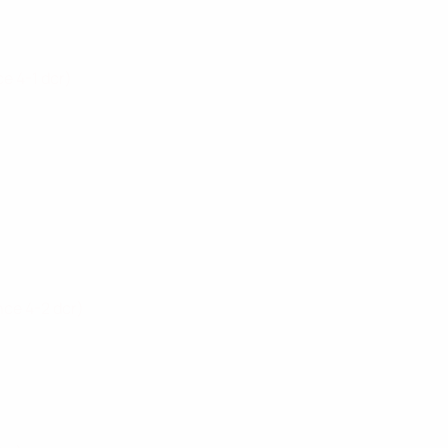
ce 4-1 dcr)
nce 4-2 dcr)