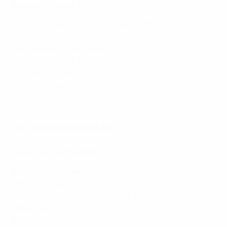
Sabato 22 marzo 2025
J
Liechtenstein - Macedonia del Nord 0-3
I
Moldavia - Norvegia 0-5
L
Montenegro - Gibilterra 3-1
I
Israele - Estonia 2-1
J
Galles - Kazakistan 3-1
L
Cechia - Isole Faroe 2-1
Highlights: Moldavia - Norvegia 0-5
SECONDA GIORNATA
Lunedì 24 marzo 2025
G
Lituania - Finlandia 2-2
G
Polonia - Malta 2-0
H
Bosnia ed Erzegovina - Cipro 2-1
H
San Marino - Romania 1-5
K
Albania - Andorra 3-0