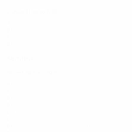
Martedì 31 marzo 2026
A
Bosnia-Erzegovina - Italia 1-1 dts (Bosnia-Erzegovina vin
B
Svezia - Polonia 3-2
C
Kosovo - Turchia 0-1
D
Cechia - Danimarca 2-2 dts (Cechia vince 3-1 dcr)
Semifinali
Giovedì 26 marzo 2026
A
Italia - Irlanda del Nord 2-0
A
Galles - Bosnia-Erzegovina 1-1 dts (Bosnia-Erzegovina vi
B
Ucraina - Svezia 1-3
B
Polonia - Albania 2-1
C
Turchia - Romania 1-0
C
Slovacchia - Kosovo 3-4
D
Danimarca - Macedonia del Nord 4-0