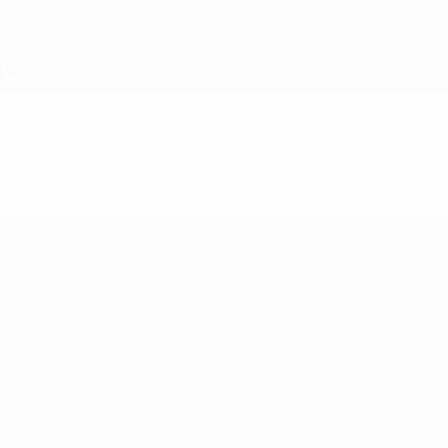
Passa
al
contenuto
principale
UEFA Under 19 Femminile
Video
Highlights
UEFA Under 19 Femminile
Partite
Notizie
Sorteggi
Dettagli
Video
Squadre
SITI
NETWORK
UEFA