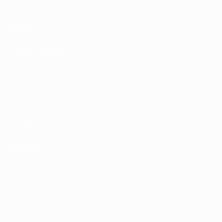
UEFA.com
Fondazione
UEFA
CAMBIA LINGUA
Italiano
English
Français
Deutsch
Русский
Español
Italiano
Português
Privacy
Termini e condizioni
Politica sui cookie
Impostazioni Privacy
© 1998-2026 UEFA. Tutti i diritti riservati
La parola UEFA, il logo UEFA e tutti i marchi che si riferiscono a
competizioni UEFA, sono marchi registrati e/o copyright della UEFA.
Tali marchi non possono essere utilizzati in nessun modo per scopi