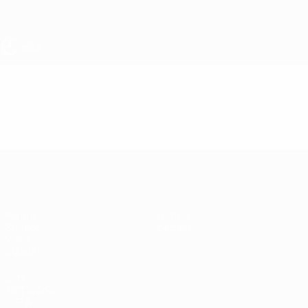
Passa
al
contenuto
principale
UEFA Under 19 Femminile
Video
Highlights
UEFA Under 19 Femminile
Partite
Notizie
Sorteggi
Dettagli
Video
Squadre
SITI
NETWORK
UEFA