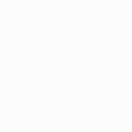
UEFA.com
Fondazione
UEFA
CAMBIA LINGUA
Italiano
English
Français
Deutsch
Русский
Español
Italiano
Português
Privacy
Termini e condizioni
Politica sui cookie
Impostazioni Privacy
© 1998-2026 UEFA. Tutti i diritti riservati
La parola UEFA, il logo UEFA e tutti i marchi che si riferiscono a
competizioni UEFA, sono marchi registrati e/o copyright della UEFA.
Tali marchi non possono essere utilizzati in nessun modo per scopi