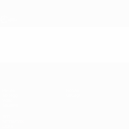
Passa
al
contenuto
principale
UEFA Under 19 Femminile
Video
Highlights
UEFA Under 19 Femminile
Partite
Notizie
Sorteggi
Dettagli
Video
Squadre
SITI
NETWORK
UEFA