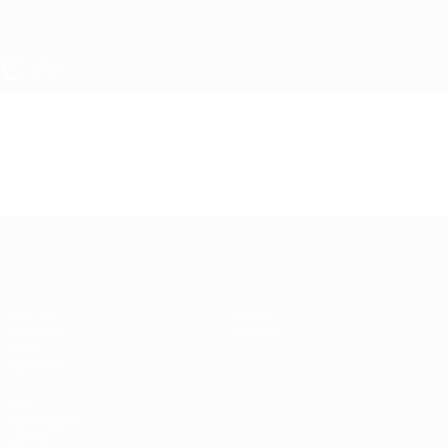
Passa
al
contenuto
principale
UEFA Under 19 Femminile
Video
In vetrina
UEFA Under 19 Femminile
Partite
Notizie
Sorteggi
Dettagli
Video
Squadre
SITI
NETWORK
UEFA