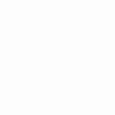
Passa
al
contenuto
principale
UEFA Under 19 Femminile
Video
In vetrina
UEFA Under 19 Femminile
Partite
Notizie
Sorteggi
Dettagli
Video
Squadre
SITI
NETWORK
UEFA