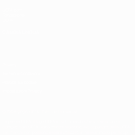
UEFA.com
Fondazione
UEFA
CAMBIA LINGUA
Italiano
English
Français
Deutsch
Русский
Español
Italiano
Português
Privacy
Termini e condizioni
Politica sui cookie
Impostazioni Privacy
© 1998-2026 UEFA. Tutti i diritti riservati
La parola UEFA, il logo UEFA e tutti i marchi che si riferiscono a
competizioni UEFA, sono marchi registrati e/o copyright della UEFA.
Tali marchi non possono essere utilizzati in nessun modo per scopi