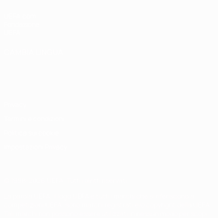
UEFA.com
Fondazione
UEFA
CAMBIA LINGUA
Italiano
English
Français
Deutsch
Русский
Español
Italiano
Português
Privacy
Termini e condizioni
Politica sui cookie
Impostazioni Privacy
© 1998-2026 UEFA. Tutti i diritti riservati
La parola UEFA, il logo UEFA e tutti i marchi che si riferiscono a
competizioni UEFA, sono marchi registrati e/o copyright della UEFA.
Tali marchi non possono essere utilizzati in nessun modo per scopi