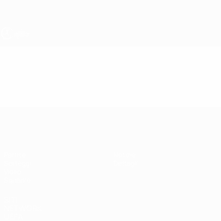
Passa
al
contenuto
principale
UEFA Under 19 Femminile
Video
In vetrina
UEFA Under 19 Femminile
Partite
Notizie
Sorteggi
Dettagli
Video
Squadre
SITI
NETWORK
UEFA