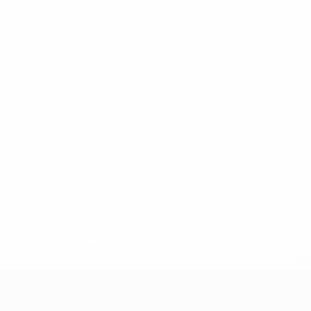
* Sospesa fino a nuovo avviso. <a href='https://it.u
naz
UEFA Under 19 Femminile