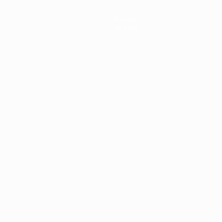
Notizie
Dettagli
ortuguês