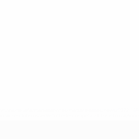
efa.com/insideuefa/mediaservices/mediareleases/news/0272-
ionali-e-club-russi-da-tutte-le-competi/'>Altre informazioni