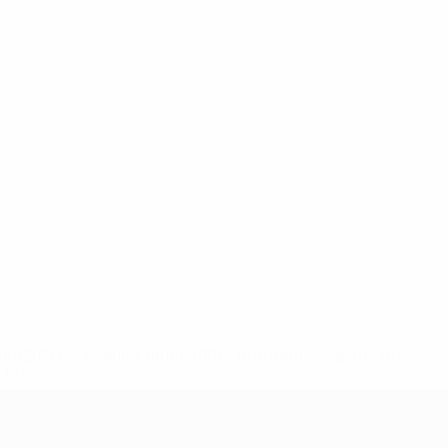
148df62d7eb6-64dbbd01b1cf-1000--fifa-uefa-sospendono-
</a>