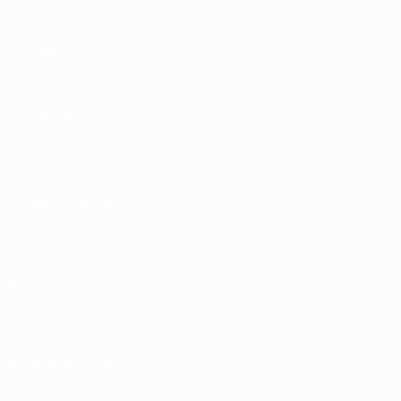
Partite
Sorteggi
Video
Squadre
SITI NETWORK UEFA
UEFA.com
Fondazione UEFA
CAMBIA LINGUA
Italiano
English
Français
Deutsch
Русский
Español
Italiano
P
Privacy
Termini e condizioni
Politica sui cookie
Impostazioni Privacy