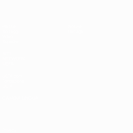
UEFA Under 19 Femminile
Partite
Notizie
Sorteggi
Dettagli
Video
Squadre
SITI
NETWORK
UEFA
UEFA.com
Fondazione
UEFA
CAMBIA LINGUA
Italiano
English
Français
Deutsch
Русский
Español
Italiano
Português
Privacy