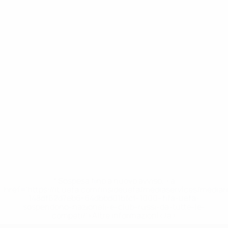
* Sospesa fino a nuovo avviso. <a
href='https://it.uefa.com/insideuefa/mediaservices/media
148df62d7eb6-64dbbd01b1cf-1000--fifa-uefa-
sospendono-nazionali-e-club-russi-da-tutte-le-
competi/'>Altre informazioni</a>