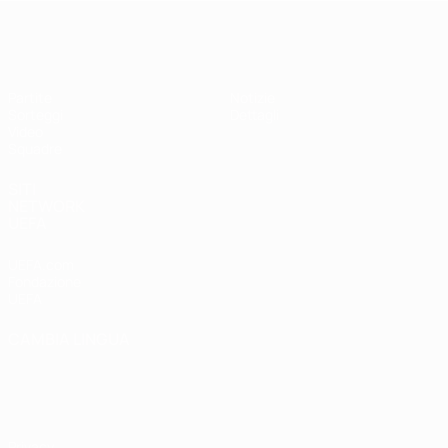
UEFA Under 19 Femminile
Partite
Notizie
Sorteggi
Dettagli
Video
Squadre
SITI
NETWORK
UEFA
UEFA.com
Fondazione
UEFA
CAMBIA LINGUA
Italiano
English
Français
Deutsch
Русский
Español
Italiano
Português
Privacy