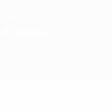
Passa
al
contenuto
principale
UEFA Under 19 Femminile
Armenia
Armenia Under 19 Femminile 2027
Sommario
Partite
Statistiche
Squadra
* Sospesa fino a nuovo avviso. <a
href='https://it.uefa.com/insideuefa/mediaservices/media
148df62d7eb6-64dbbd01b1cf-1000--fifa-uefa-
sospendono-nazionali-e-club-russi-da-tutte-le-
competi/'>Altre informazioni</a>