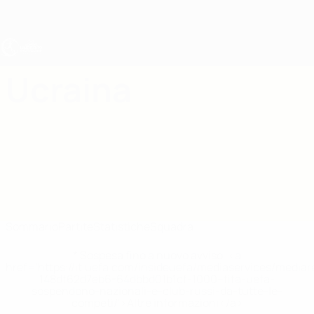
Passa
al
contenuto
principale
UEFA Under 19 Femminile
Ucraina
Ucraina Under 19 Femminile 2027
Sommario
Partite
Statistiche
Squadra
* Sospesa fino a nuovo avviso. <a
href='https://it.uefa.com/insideuefa/mediaservices/media
148df62d7eb6-64dbbd01b1cf-1000--fifa-uefa-
sospendono-nazionali-e-club-russi-da-tutte-le-
competi/'>Altre informazioni</a>