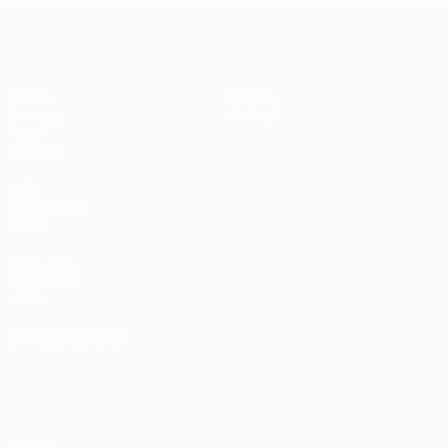
UEFA Under 19 Femminile
Partite
Notizie
Sorteggi
Dettagli
Video
Squadre
SITI
NETWORK
UEFA
UEFA.com
Fondazione
UEFA
CAMBIA LINGUA
Italiano
English
Français
Deutsch
Русский
Español
Italiano
Português
Privacy