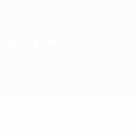
Passa
al
contenuto
principale
UEFA Under 19 Femminile
Spagna
Spagna Under 19 Femminile 2027
Sommario
Partite
Statistiche
Squadra
* Sospesa fino a nuovo avviso. <a
href='https://it.uefa.com/insideuefa/mediaservices/media
148df62d7eb6-64dbbd01b1cf-1000--fifa-uefa-
sospendono-nazionali-e-club-russi-da-tutte-le-
competi/'>Altre informazioni</a>