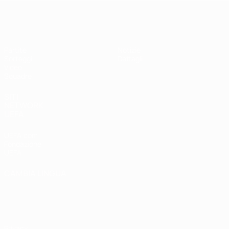
UEFA Under 19 Femminile
Partite
Notizie
Sorteggi
Dettagli
Video
Squadre
SITI
NETWORK
UEFA
UEFA.com
Fondazione
UEFA
CAMBIA LINGUA
Italiano
English
Français
Deutsch
Русский
Español
Italiano
Português
Privacy