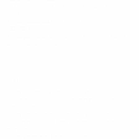
3-0 contro Ungheria, 3-0 contro Irlanda del Nord, 0-0
contro Portogallo
Miglior marcatrice
: Celia Segura 5
2024/25
: Winners
Miglior piazzamento
: campione x 7 (2004, 2017, 2018,
2022, 2023, 2024, 2025)
Finale Women's EURO Under 19 2025: Francia - Spagna 0-4
Svizzera
Turno 1
: seconda Gruppo A6 (giocato in Italia)
1-0 contro Bielorussia, 2-1 contro Irlanda del Nord, 0-0
contro Italia
Turno 2
: prima Gruppo A1 (giocato in Svizzera)
3-0 contro Galles, 2-1 contro Lettonia, 2-0 contro
Inghilterra
Miglior marcatrice
: Emanuela Pfister 5