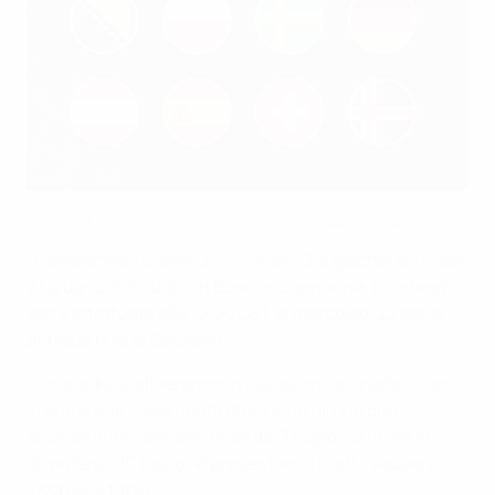
Bosnia ed Erzegovina, Polonia, Svezia e Germania sono nel
Gruppo A; Austria, Spagna, Svizzera e Islanda nel Gruppo B
UEFA
I
Campionati Europei UEFA Under 19
si giocheranno dal
27 giugno al 10 luglio in Bosnia-Erzegovina. Il sorteggio
verrà effettuato alle 19:00 CET di mercoledì 22 aprile
all'Hotel Hills di Sarajevo.
Le squadre si sfideranno in due gironi da quattro, con
le prime due classificate di ciascun girone che
accederanno alle semifinali del 7 luglio. La finale si
disputerà il 10 luglio. Vi presentiamo le otto squadre in
lizza per il titolo.