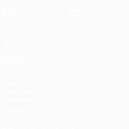
Partite
Notizie
Sorteggi
Dettagli
Video
Squadre
SITI
NETWORK
UEFA
UEFA.com
Fondazione
UEFA
Privacy
Termini e condizioni
Politica sui cookie
Impostazioni Privacy
© 1998-2026 UEFA. Tutti i diritti riservati