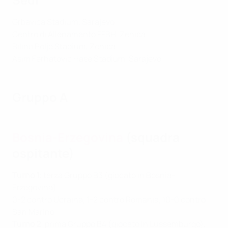
Grbavica Stadium, Sarajevo
Centro di Allenamento FFBH, Zenica
Bilino Polje Stadium, Zenica
Asim Ferhatovic Hase Stadium, Sarajevo
Gruppo A
Bosnia-Erzegovina
(squadra
ospitante)
Turno 1
: terza Gruppo B3 (giocato in Bosnia-
Erzegovina)
0-2 contro Ucraina, 1-2 contro Romania, 10-0 contro
San Marino
Turno 2
: prima Gruppo B4 (giocato in Lussemburgo),