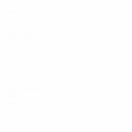
2024/25
: non qualificata
Miglior piazzamento
: semifinali (2009, 2011, 2016)
Islanda
Turno 1
: terza Gruppo A1 (giocato in Portogallo)
1-2 contro Danimarca, 0-3 contro Portogallo, 5-0
contro Kosovo
Turno 2
: prima Gruppo A3 (giocato in Serbia)
1-1 contro Finlandia, 3-2 contro Danimarca, 3-0 contro
Serbia
Miglior marcatrice
: Berglind Hlynsdóttir 3
2024/25
: non qualificata
Miglior piazzamento
: fase a gironi (2007, 2009, 2023)
Le statistiche includono Women's EURO U18 (dal
1997/98 al 2000/01)