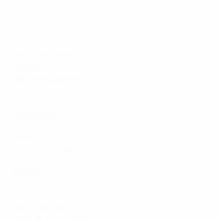
promossa, qualificata alla fase finale in quanto
nazione ospitante
5-0 contro Lussemburgo, 1-1 contro Bielorussia, 3-1
contro Armenia
Miglior marcatrice
: Ana Jurić 6
2024/25
: non qualificata
Miglior piazzamento
: prima volta alla fase finale
Polonia
Turno 1
: prima Gruppo A5 (giocato in Bulgaria)
3-0 contro Bulgaria, 3-0 contro Repubblica d'Irlanda,
2-0 contro Svezia
Turno 2
: prima Gruppo A2 (giocato in Polonia)
4-0 contro Romania, 0-0 contro Belgio, 3-0 contro
Grecia
Miglior marcatrice
: Zuzanna Witek 3
2024/25
: fase a gironi