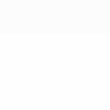
La parola UEFA, il logo UEFA e tutti i marchi che si riferiscono a
competizioni UEFA, sono marchi registrati e/o copyright della UEFA.
Tali marchi non possono essere utilizzati in nessun modo per scopi
commerciali. L'utilizzo di UEFA.com sta a significare l'accettazione
dei Termini e Condizioni e delle Norme sulla Privacy.