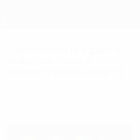
Passa
al
contenuto
principale
UEFA Under 19 Femminile
Conosciamo le squadre
della fase finale di
Women's EURO Under 19
lunedì 20 aprile 2026
Guida alle otto squadre in corsa per
sollevare il trofeo in Bosnia-Erzegovina.