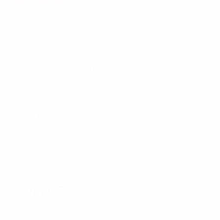
Turno 1
: seconda Gruppo A2 (giocato in Germania)
2-2 contro Belgio, 8-0 contro Isole Faroe, 0-5 contro
Spagna
Turno 2
: prima Gruppo A6 (giocato in Germania)
3-0 contro Repubblica d'Irlanda, 4-2 contro
Slovacchia, 2-1 contro Francia
Miglior marcatrice
: Rosa Rückert 3
2024/25
: non qualificata
Miglior piazzamento
: campione x 6 (2000, 2001, 2002,
2006, 2007, 2011)
Finale EURO U17 Femminile 2022 a Sarajevo: Germania -
Spagna 2-2 (3-2 dcr)
Gruppo B