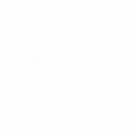
Austria
Turno 1
: terza Gruppo A3 (giocato in Estonia)
0-2 contro Grecia, 12-0 contro Estonia, 1-1 contro
Inghilterra
Turno 2
: prima Gruppo A4 (giocato in Scozia)
1-2 contro Scozia, 2-0 contro Austria, 5-0 contro
Macedonia del Nord
Miglior marcatrice
: Greta Spinn 6
2024/25
: non qualificata
Miglior piazzamento
: fase a gironi (2016, 2023)
Spagna
(campione in carica)
Turno 1
: prima Gruppo A2 (giocato in Germania)
8-0 contro Isole Faroe, 5-1 contro Belgio, 5-0 contro
Germania
Turno 2
: prima Gruppo A7 (giocato in Portogallo)