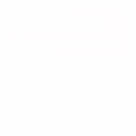
I gironi della fase finale
Gruppo A: Bosnia ed Erzegovina (squadra
ospitante), Polonia, Svezia, Germania
Gruppo B: Austria, Spagna (campione in carica),
Svizzera, Islanda
Date delle partite
Fase a gironi: 27/28 giugno, 30 giugno/1° luglio, 3/4
luglio
Semifinali: 7 luglio
Finale: 10 luglio
Sedi