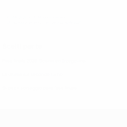
© 1998-2026 UEFA. All rights reserved.
Ultimo aggiornamento: mercoledì 22 aprile 2026
Scelti per te
Fase finale 2026: Bosnia ed Erzegovina
Le ultime sul secondo turno
Svolto il sorteggio della fase finale
UEFA Under 19 Femminile