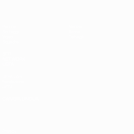
UEFA Under 17 Femminile
Partite
Notizie
Sorteggi
Storia
Video
Dettagli
Squadre
SITI
NETWORK
UEFA
UEFA.com
Fondazione
UEFA
CAMBIA LINGUA
Italiano
English
Français
Deutsch
Русский
Español
Italiano
Português
Privacy