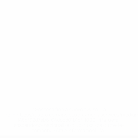
* Sospesa fino a nuovo avviso. <a
href='https://it.uefa.com/insideuefa/mediaservices/media
148df62d7eb6-64dbbd01b1cf-1000--fifa-uefa-
sospendono-nazionali-e-club-russi-da-tutte-le-
competi/'>Altre informazioni</a>