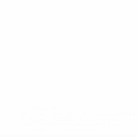
* Sospesa fino a nuovo avviso. <a
href='https://it.uefa.com/insideuefa/mediaservices/media
148df62d7eb6-64dbbd01b1cf-1000--fifa-uefa-
sospendono-nazionali-e-club-russi-da-tutte-le-
competi/'>Altre informazioni</a>