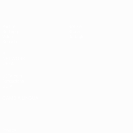
UEFA Under 17 Femminile
Partite
Notizie
Sorteggi
Storia
Video
Dettagli
Squadre
SITI
NETWORK
UEFA
UEFA.com
Fondazione
UEFA
CAMBIA LINGUA
Italiano
English
Français
Deutsch
Русский
Español
Italiano
Português
Privacy