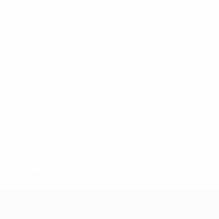
* Sospesa fino a nuovo avviso. <a href='https://it.u
naz
UEFA Under 17 Femminile