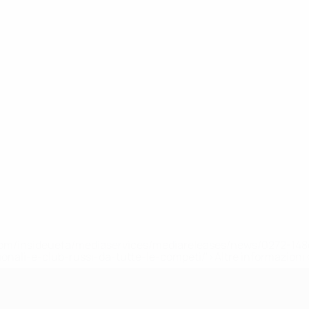
efa.com/insideuefa/mediaservices/mediareleases/news/0272-
ionali-e-club-russi-da-tutte-le-competi/'>Altre informazioni