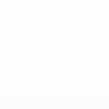
148df62d7eb6-64dbbd01b1cf-1000--fifa-uefa-sospendono-
</a>