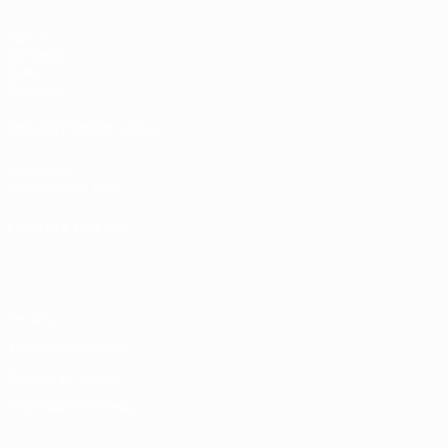
Partite
Sorteggi
Video
Squadre
SITI NETWORK UEFA
UEFA.com
Fondazione UEFA
CAMBIA LINGUA
Italiano
English
Français
Deutsch
Русский
Español
Italiano
P
Privacy
Termini e condizioni
Politica sui cookie
Impostazioni Privacy