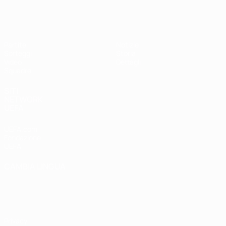
UEFA Under 17 Femminile
Partite
Notizie
Sorteggi
Storia
Video
Dettagli
Squadre
SITI
NETWORK
UEFA
UEFA.com
Fondazione
UEFA
CAMBIA LINGUA
Italiano
English
Français
Deutsch
Русский
Español
Italiano
Português
Privacy