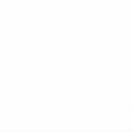
* Sospesa fino a nuovo avviso. <a
href='https://it.uefa.com/insideuefa/mediaservices/media
148df62d7eb6-64dbbd01b1cf-1000--fifa-uefa-
sospendono-nazionali-e-club-russi-da-tutte-le-
competi/'>Altre informazioni</a>