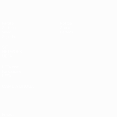
UEFA Under 17 Femminile
Partite
Notizie
Sorteggi
Storia
Video
Dettagli
Squadre
SITI
NETWORK
UEFA
UEFA.com
Fondazione
UEFA
CAMBIA LINGUA
Italiano
English
Français
Deutsch
Русский
Español
Italiano
Português
Privacy