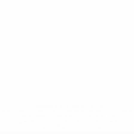
* Sospesa fino a nuovo avviso. <a
href='https://it.uefa.com/insideuefa/mediaservices/media
148df62d7eb6-64dbbd01b1cf-1000--fifa-uefa-
sospendono-nazionali-e-club-russi-da-tutte-le-
competi/'>Altre informazioni</a>