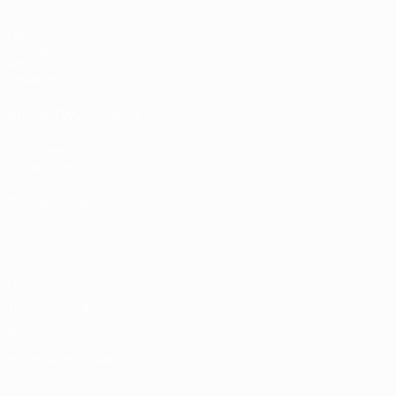
Partite
Sorteggi
Video
Squadre
SITI NETWORK UEFA
UEFA.com
Fondazione UEFA
CAMBIA LINGUA
Italiano
English
Français
Deutsch
Русский
Español
Italiano
P
Privacy
Termini e condizioni
Politica sui cookie
Impostazioni Privacy