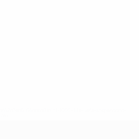
148df62d7eb6-64dbbd01b1cf-1000--fifa-uefa-sospendono-
</a>