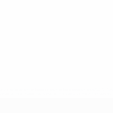
efa.com/insideuefa/mediaservices/mediareleases/news/0272-
ionali-e-club-russi-da-tutte-le-competi/'>Altre informazioni