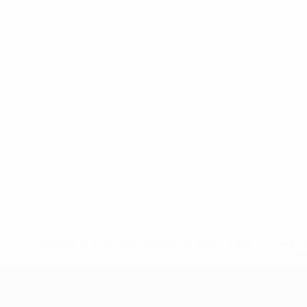
* Sospesa fino a nuovo avviso. <a href='https://it.u
naz
UEFA Under 17 Femminile