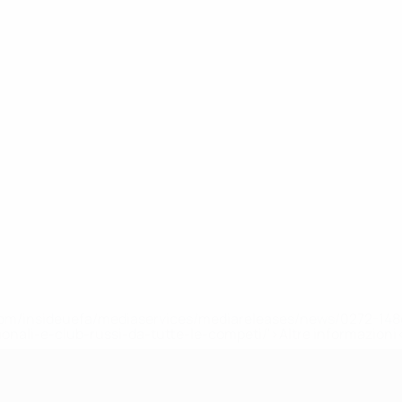
efa.com/insideuefa/mediaservices/mediareleases/news/0272-
ionali-e-club-russi-da-tutte-le-competi/'>Altre informazioni