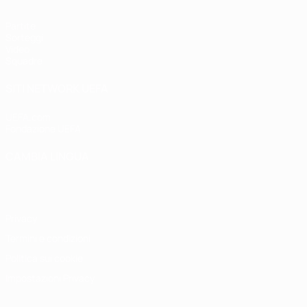
Partite
Sorteggi
Video
Squadre
SITI NETWORK UEFA
UEFA.com
Fondazione UEFA
CAMBIA LINGUA
Italiano
English
Français
Deutsch
Русский
Español
Italiano
P
Privacy
Termini e condizioni
Politica sui cookie
Impostazioni Privacy