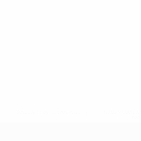
* Sospesa fino a nuovo avviso. <a href='https://it.u
naz
UEFA Under 17 Femminile