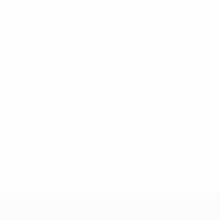
148df62d7eb6-64dbbd01b1cf-1000--fifa-uefa-sospendono-
</a>