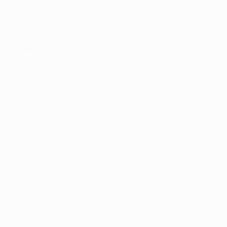
UEFA Under 17 Femminile
Partite
Notizie
Sorteggi
Storia
Video
Dettagli
Squadre
SITI
NETWORK
UEFA
UEFA.com
Fondazione
UEFA
CAMBIA LINGUA
Italiano
English
Français
Deutsch
Русский
Español
Italiano
Português
Privacy