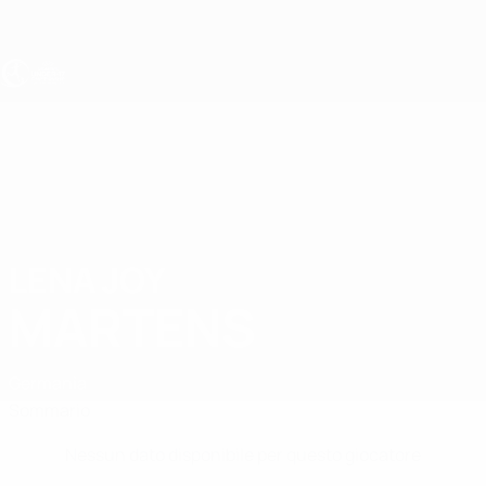
Passa
al
contenuto
principale
UEFA Under 17 Femminile
LENA JOY
Lena Joy Martens Stat.
MARTENS
Germania
Sommario
Nessun dato disponibile per questo giocatore