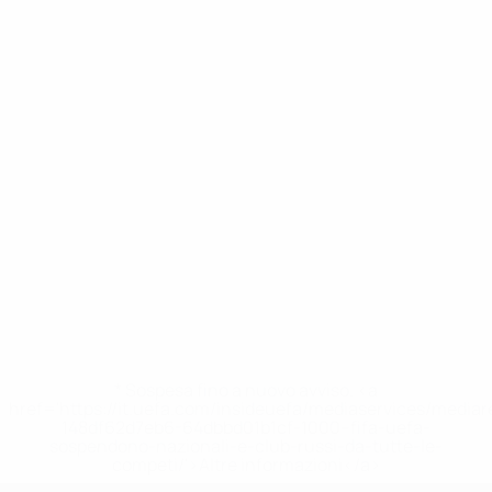
* Sospesa fino a nuovo avviso. <a
href='https://it.uefa.com/insideuefa/mediaservices/media
148df62d7eb6-64dbbd01b1cf-1000--fifa-uefa-
sospendono-nazionali-e-club-russi-da-tutte-le-
competi/'>Altre informazioni</a>