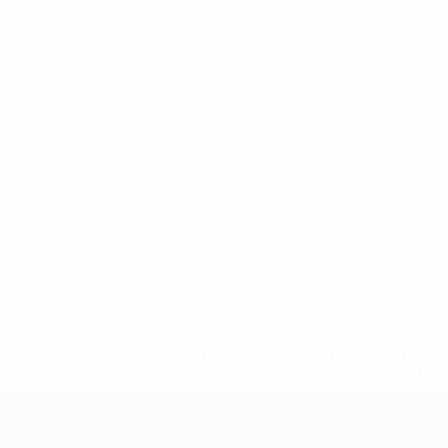
* Sospesa fino a nuovo avviso. <a href='https://it.u
naz
UEFA Under 17 Femminile