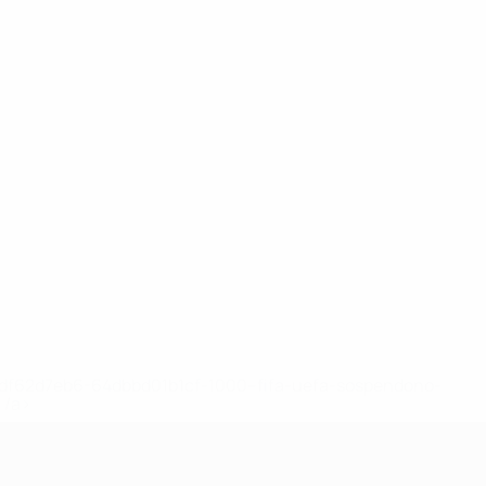
148df62d7eb6-64dbbd01b1cf-1000--fifa-uefa-sospendono-
</a>