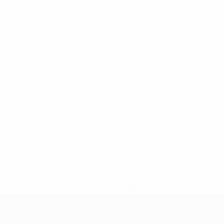
efa.com/insideuefa/mediaservices/mediareleases/news/0272-
ionali-e-club-russi-da-tutte-le-competi/'>Altre informazioni