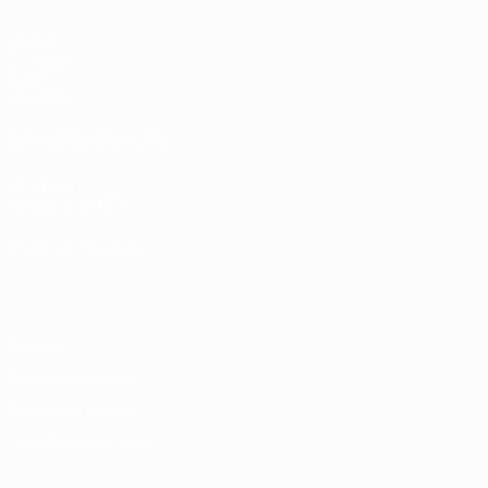
Partite
Sorteggi
Video
Squadre
SITI NETWORK UEFA
UEFA.com
Fondazione UEFA
CAMBIA LINGUA
Italiano
English
Français
Deutsch
Русский
Español
Italiano
P
Privacy
Termini e condizioni
Politica sui cookie
Impostazioni Privacy