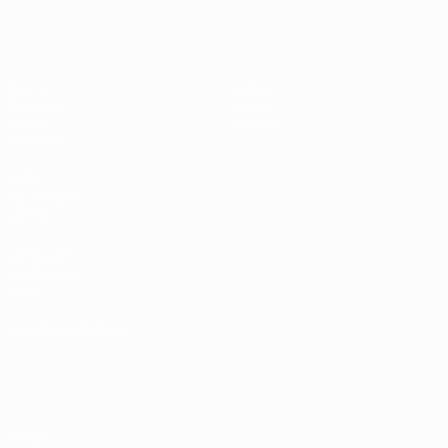
UEFA Under 17 Femminile
Partite
Notizie
Sorteggi
Storia
Video
Dettagli
Squadre
SITI
NETWORK
UEFA
UEFA.com
Fondazione
UEFA
CAMBIA LINGUA
Italiano
English
Français
Deutsch
Русский
Español
Italiano
Português
Privacy