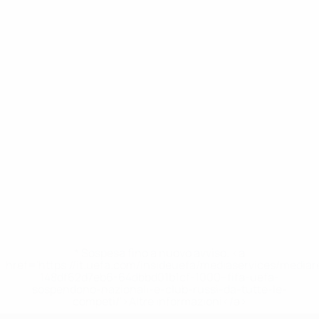
* Sospesa fino a nuovo avviso. <a
href='https://it.uefa.com/insideuefa/mediaservices/media
148df62d7eb6-64dbbd01b1cf-1000--fifa-uefa-
sospendono-nazionali-e-club-russi-da-tutte-le-
competi/'>Altre informazioni</a>