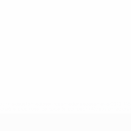
efa.com/insideuefa/mediaservices/mediareleases/news/0272-
ionali-e-club-russi-da-tutte-le-competi/'>Altre informazioni