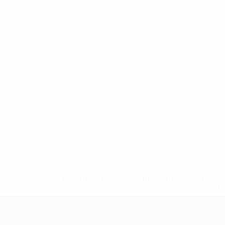
* Sospesa fino a nuovo avviso. <a href='https://it.u
naz
UEFA Under 17 Femminile