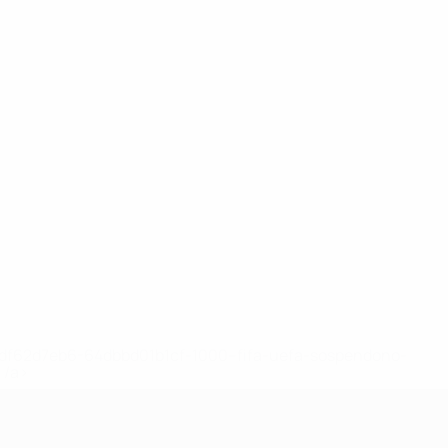
148df62d7eb6-64dbbd01b1cf-1000--fifa-uefa-sospendono-
</a>