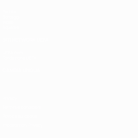
Partite
Sorteggi
Video
Squadre
SITI NETWORK UEFA
UEFA.com
Fondazione UEFA
CAMBIA LINGUA
Italiano
English
Français
Deutsch
Русский
Español
Italiano
P
Privacy
Termini e condizioni
Politica sui cookie
Impostazioni Privacy