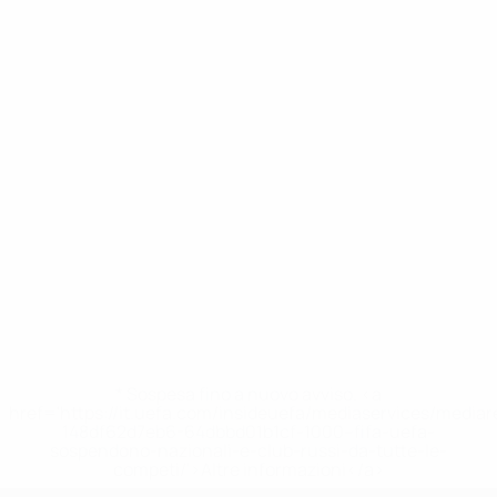
* Sospesa fino a nuovo avviso. <a
href='https://it.uefa.com/insideuefa/mediaservices/media
148df62d7eb6-64dbbd01b1cf-1000--fifa-uefa-
sospendono-nazionali-e-club-russi-da-tutte-le-
competi/'>Altre informazioni</a>