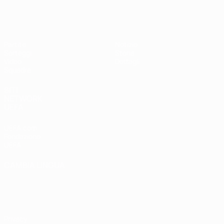
UEFA Under 17 Femminile
Partite
Notizie
Sorteggi
Storia
Video
Dettagli
Squadre
SITI
NETWORK
UEFA
UEFA.com
Fondazione
UEFA
CAMBIA LINGUA
Italiano
English
Français
Deutsch
Русский
Español
Italiano
Português
Privacy