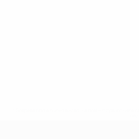
* Sospesa fino a nuovo avviso. <a href='https://it.u
naz
UEFA Under 17 Femminile