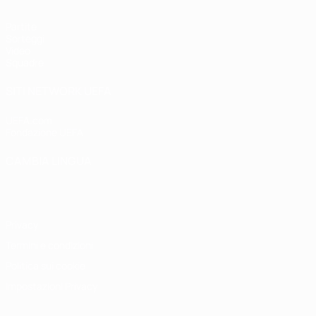
Partite
Sorteggi
Video
Squadre
SITI NETWORK UEFA
UEFA.com
Fondazione UEFA
CAMBIA LINGUA
Italiano
English
Français
Deutsch
Русский
Español
Italiano
P
Privacy
Termini e condizioni
Politica sui cookie
Impostazioni Privacy