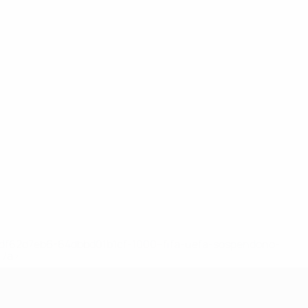
148df62d7eb6-64dbbd01b1cf-1000--fifa-uefa-sospendono-
</a>