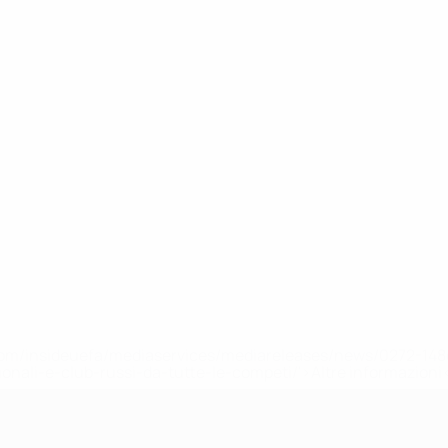
efa.com/insideuefa/mediaservices/mediareleases/news/0272-
ionali-e-club-russi-da-tutte-le-competi/'>Altre informazioni