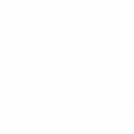
* Sospesa fino a nuovo avviso. <a
href='https://it.uefa.com/insideuefa/mediaservices/media
148df62d7eb6-64dbbd01b1cf-1000--fifa-uefa-
sospendono-nazionali-e-club-russi-da-tutte-le-
competi/'>Altre informazioni</a>