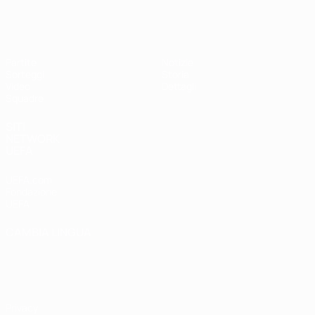
UEFA Under 17 Femminile
Partite
Notizie
Sorteggi
Storia
Video
Dettagli
Squadre
SITI
NETWORK
UEFA
UEFA.com
Fondazione
UEFA
CAMBIA LINGUA
Italiano
English
Français
Deutsch
Русский
Español
Italiano
Português
Privacy