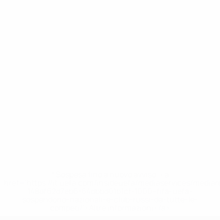
* Sospesa fino a nuovo avviso. <a
href='https://it.uefa.com/insideuefa/mediaservices/media
148df62d7eb6-64dbbd01b1cf-1000--fifa-uefa-
sospendono-nazionali-e-club-russi-da-tutte-le-
competi/'>Altre informazioni</a>