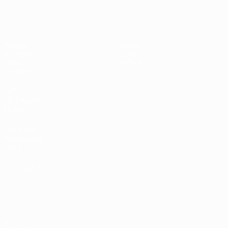
UEFA Under 17 Femminile
Partite
Notizie
Sorteggi
Storia
Video
Dettagli
Squadre
SITI
NETWORK
UEFA
UEFA.com
Fondazione
UEFA
CAMBIA LINGUA
Italiano
English
Français
Deutsch
Русский
Español
Italiano
Português
Privacy