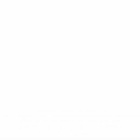
* Sospesa fino a nuovo avviso. <a
href='https://it.uefa.com/insideuefa/mediaservices/media
148df62d7eb6-64dbbd01b1cf-1000--fifa-uefa-
sospendono-nazionali-e-club-russi-da-tutte-le-
competi/'>Altre informazioni</a>