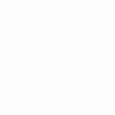
UEFA Under 17 Femminile
Partite
Notizie
Sorteggi
Storia
Video
Dettagli
Squadre
SITI
NETWORK
UEFA
UEFA.com
Fondazione
UEFA
CAMBIA LINGUA
Italiano
English
Français
Deutsch
Русский
Español
Italiano
Português
Privacy