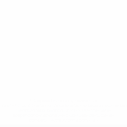
* Sospesa fino a nuovo avviso. <a
href='https://it.uefa.com/insideuefa/mediaservices/media
148df62d7eb6-64dbbd01b1cf-1000--fifa-uefa-
sospendono-nazionali-e-club-russi-da-tutte-le-
competi/'>Altre informazioni</a>