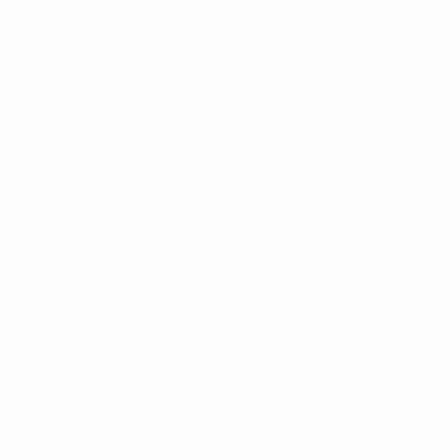
UEFA Under 17 Femminile
Partite
Notizie
Sorteggi
Storia
Video
Dettagli
Squadre
SITI
NETWORK
UEFA
UEFA.com
Fondazione
UEFA
CAMBIA LINGUA
Italiano
English
Français
Deutsch
Русский
Español
Italiano
Português
Privacy