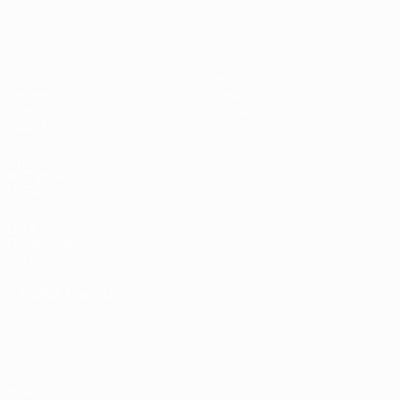
UEFA Under 17 Femminile
Partite
Notizie
Sorteggi
Storia
Video
Dettagli
Squadre
SITI
NETWORK
UEFA
UEFA.com
Fondazione
UEFA
CAMBIA LINGUA
Italiano
English
Français
Deutsch
Русский
Español
Italiano
Português
Privacy