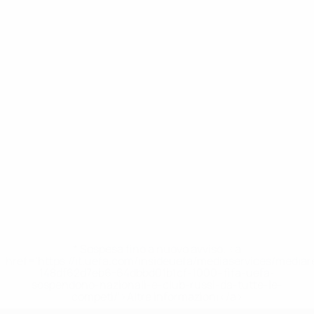
* Sospesa fino a nuovo avviso. <a
href='https://it.uefa.com/insideuefa/mediaservices/media
148df62d7eb6-64dbbd01b1cf-1000--fifa-uefa-
sospendono-nazionali-e-club-russi-da-tutte-le-
competi/'>Altre informazioni</a>