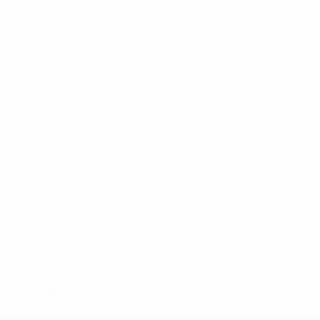
* Sospesa fino a nuovo avviso. <a
href='https://it.uefa.com/insideuefa/mediaservices/media
148df62d7eb6-64dbbd01b1cf-1000--fifa-uefa-
sospendono-nazionali-e-club-russi-da-tutte-le-
competi/'>Altre informazioni</a>