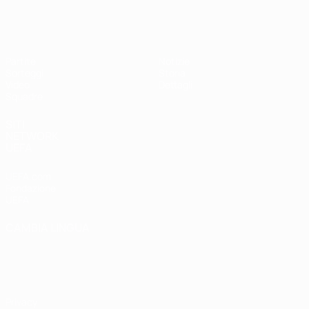
UEFA Under 17 Femminile
Partite
Notizie
Sorteggi
Storia
Video
Dettagli
Squadre
SITI
NETWORK
UEFA
UEFA.com
Fondazione
UEFA
CAMBIA LINGUA
Italiano
English
Français
Deutsch
Русский
Español
Italiano
Português
Privacy